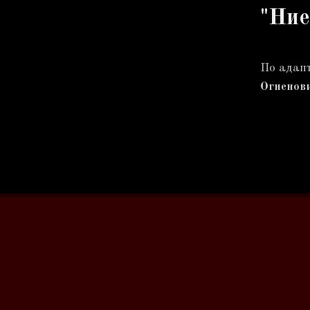
"Ние
По адапт
Огненов