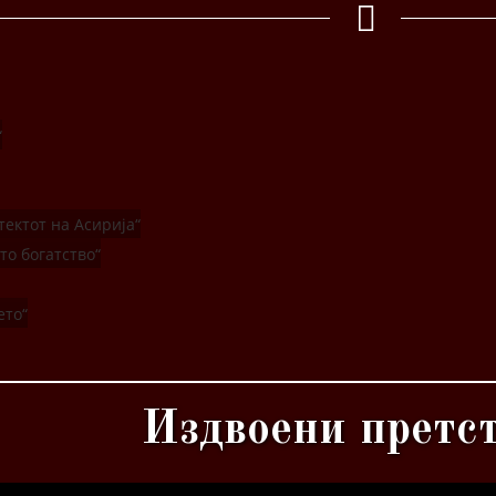
Архитектот
риеното
Издвоени претст