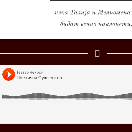
нека Талија и Мeлпомена
бидат вечно наклонети.