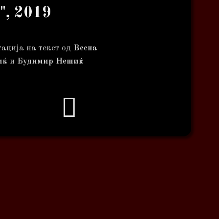
", 2019
ација на текст од
Весна
иќ
и
Будимир Нешиќ