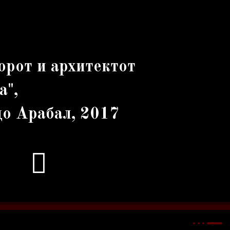
орот и архитектот
а",
до Арабал, 2017