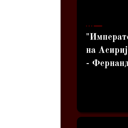
"Императ
на Асириј
- Фернан